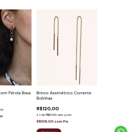
 com Pérola Biwa
Brinco Assimétrico Corrente
Bolinhas
R$120,00
ros
2
x
de
R$60,00
sem juros
ix
R$108,00
com
Pix