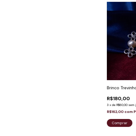
Brinco Trevinh
R$180,00
3
x
de
R$60,00
sem 
R$162,00
com
P
Comprar