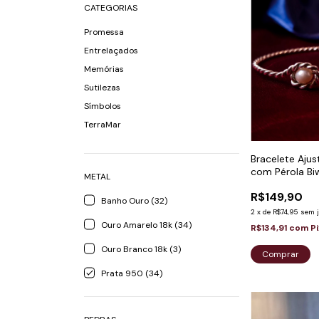
CATEGORIAS
Promessa
Entrelaçados
Memórias
Sutilezas
Símbolos
TerraMar
Bracelete Ajus
com Pérola Bi
METAL
R$149,90
Banho Ouro (32)
2
x
de
R$74,95
sem 
Ouro Amarelo 18k (34)
R$134,91
com
P
Ouro Branco 18k (3)
Comprar
Prata 950 (34)