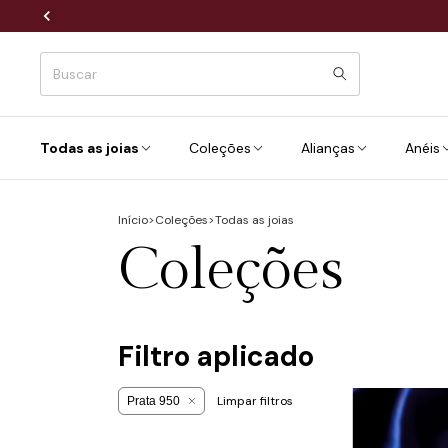
Todas as joias
Coleções
Alianças
Anéis
Início
>
Coleções
>
Todas as joias
Coleções
Filtro aplicado
Limpar filtros
Prata 950