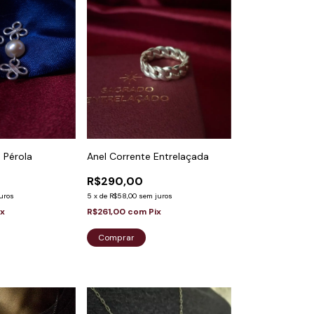
Anel Corrente Entrelaçada
o Pérola
R$290,00
5
x
de
R$58,00
sem juros
uros
R$261,00
com
Pix
ix
Comprar