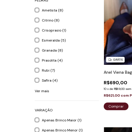
PEDRAS
Ametista (8)
Citrino (8)
Crisoprasio (1)
Esmeralda (5)
Granada (8)
GRÁTIS
Prasolita (4)
Rubi (7)
Anel Viena Ba
Safira (4)
R$690,00
10
x
de
R$69,00
sem 
Ver mais
R$621,00
com
P
Comprar
VARIAÇÃO
Apenas Brinco Maior (1)
Apenas Brinco Menor (1)