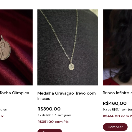
Brinco Infinito
Tocha Olímpica
Medalha Gravação Trevo com
Iniciais
R$460,00
R$390,00
9
x
de
R$51,11
sem ju
juros
7
x
de
R$55,71
sem juros
R$414,00
com
P
Pix
R$351,00
com
Pix
Comprar