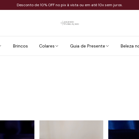
Desconto de 10% OFF no pix à vista ou em até 10x sem juros.
Brincos
Colares
Guia de Presente
Beleza n