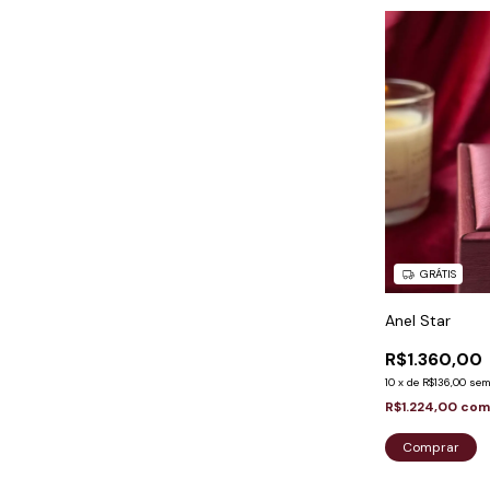
GRÁTIS
Anel Star
R$1.360,00
10
x
de
R$136,00
sem
R$1.224,00
co
Comprar