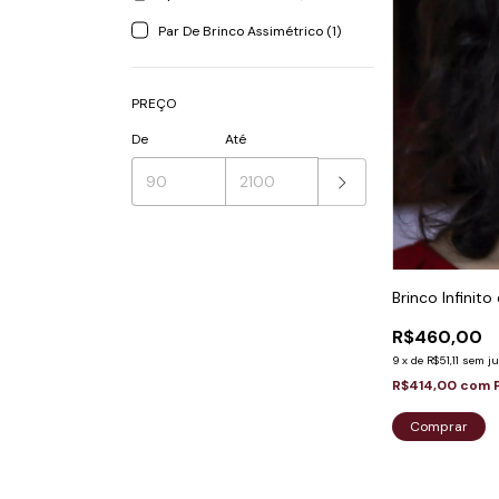
Par De Brinco Assimétrico (1)
PREÇO
De
Até
Brinco Infinit
R$460,00
9
x
de
R$51,11
sem ju
R$414,00
com
Comprar