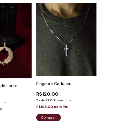
Pingente Caduceu
 de Louro
R$120,00
2
x
de
R$60,00
sem juros
uros
R$108,00
com
Pix
ix
Comprar