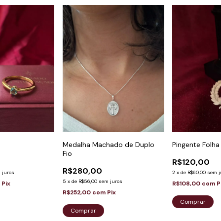
Pingente Folha
Medalha Machado de Duplo
Fio
R$120,00
R$280,00
2
x
de
R$60,00
sem j
 juros
5
x
de
R$56,00
sem juros
R$108,00
com
P
m
Pix
R$252,00
com
Pix
Comprar
Comprar