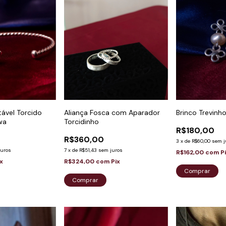
Aliança Fosca com Aparador
tável Torcido
Brinco Trevinh
Torcidinho
wa
R$180,00
R$360,00
3
x
de
R$60,00
sem j
7
x
de
R$51,43
sem juros
juros
R$162,00
com
P
R$324,00
com
Pix
ix
Comprar
Comprar