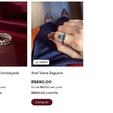
GRÁTIS
Entrelaçada
Anel Viena Baguete
R$690,00
juros
10
x
de
R$69,00
sem juros
ix
R$621,00
com
Pix
Comprar