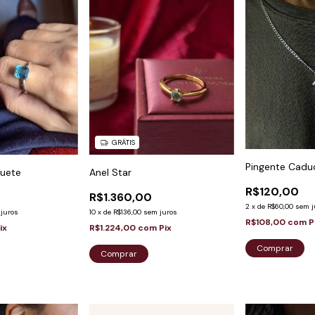
GRÁTIS
Pingente Cadu
Anel Star
guete
R$120,00
R$1.360,00
2
x
de
R$60,00
sem j
10
x
de
R$136,00
sem juros
juros
R$108,00
com
P
R$1.224,00
com
Pix
ix
Comprar
Comprar