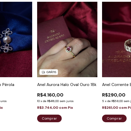
GRÁTIS
Anel Corrente 
o Pérola
Anel Aurora Halo Oval Ouro 18k
R$290,00
R$4.160,00
5
x
de
R$58,00
sem 
juros
10
x
de
R$416,00
sem juros
R$261,00
com
P
ix
R$3.744,00
com
Pix
Comprar
Comprar