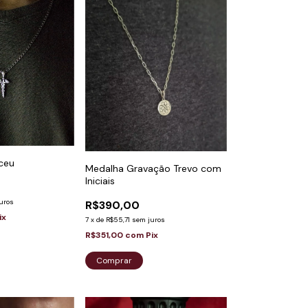
ceu
Medalha Gravação Trevo com
Iniciais
uros
R$390,00
ix
7
x
de
R$55,71
sem juros
R$351,00
com
Pix
Comprar