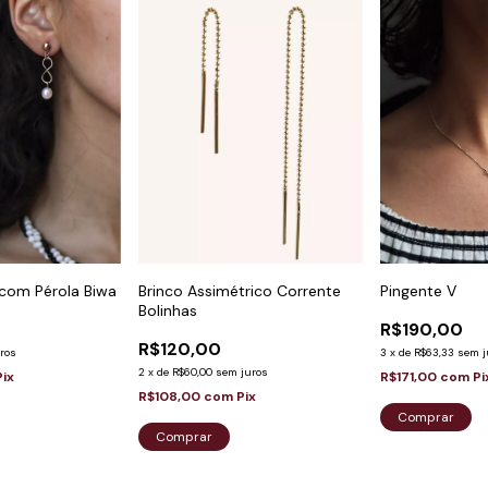
o com Pérola Biwa
Brinco Assimétrico Corrente
Pingente V
Bolinhas
R$190,00
R$120,00
ros
3
x
de
R$63,33
sem j
2
x
de
R$60,00
sem juros
Pix
R$171,00
com
Pi
R$108,00
com
Pix
Comprar
Comprar