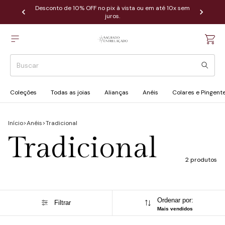
Desconto de 10% OFF no pix à vista ou em até 10x sem
juros.
Coleções
Todas as joias
Alianças
Anéis
Colares e Pingent
Início
>
Anéis
>
Tradicional
Tradicional
2 produtos
Ordenar por:
Filtrar
Mais vendidos