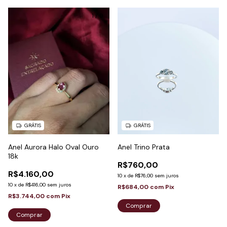
1
/
9
GRÁTIS
GRÁTIS
Anel Trino Prata
Anel Aurora Halo Oval Ouro
18k
R$760,00
R$4.160,00
10
x
de
R$76,00
sem juros
10
x
de
R$416,00
sem juros
R$684,00
com
Pix
R$3.744,00
com
Pix
Comprar
Comprar