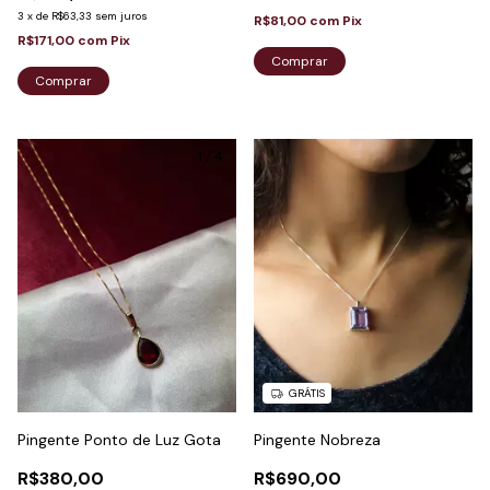
3
x
de
R$63,33
sem juros
R$81,00
com
Pix
R$171,00
com
Pix
Comprar
Comprar
1
/
4
1
/
2
GRÁTIS
Pingente Nobreza
Pingente Ponto de Luz Gota
R$690,00
R$380,00