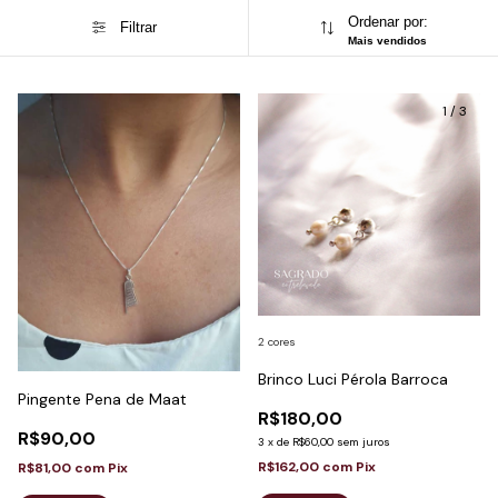
Ordenar por:
Filtrar
Mais vendidos
1
/
3
2 cores
Brinco Luci Pérola Barroca
Pingente Pena de Maat
R$180,00
R$90,00
3
x
de
R$60,00
sem juros
R$162,00
com
Pix
R$81,00
com
Pix