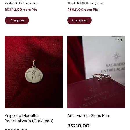
10
x
de
R$69,00
sem juros
7
x
de
R$54,29
sem juros
R$621,00
com
Pix
R$342,00
com
Pix
Comprar
Comprar
1
/
4
1
/
3
Pingente Medalha
Anel Estrela Sirius Mini
Personalizada (Gravação)
R$210,00