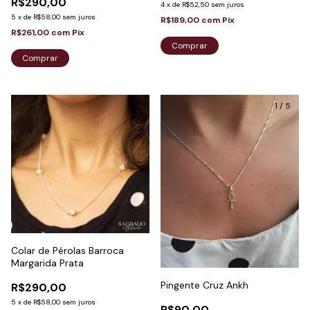
R$290,00
4
x
de
R$52,50
sem juros
5
x
de
R$58,00
sem juros
R$189,00
com
Pix
R$261,00
com
Pix
Comprar
Comprar
1
/
5
Colar de Pérolas Barroca
Margarida Prata
Pingente Cruz Ankh
R$290,00
5
x
de
R$58,00
sem juros
R$90,00