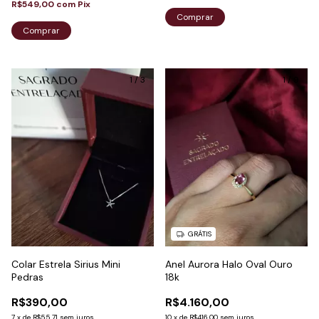
R$549,00
com
Pix
Comprar
1
/
3
1
/
9
GRÁTIS
Colar Estrela Sirius Mini
Anel Aurora Halo Oval Ouro
Pedras
18k
R$390,00
R$4.160,00
7
x
de
R$55,71
sem juros
10
x
de
R$416,00
sem juros