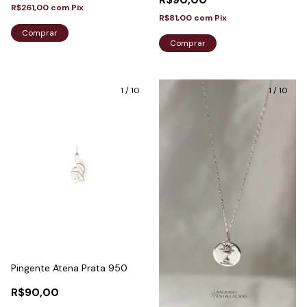
R$261,00
com
Pix
R$81,00
com
Pix
Comprar
1
/
10
1
/
10
Pingente Atena Prata 950
R$90,00