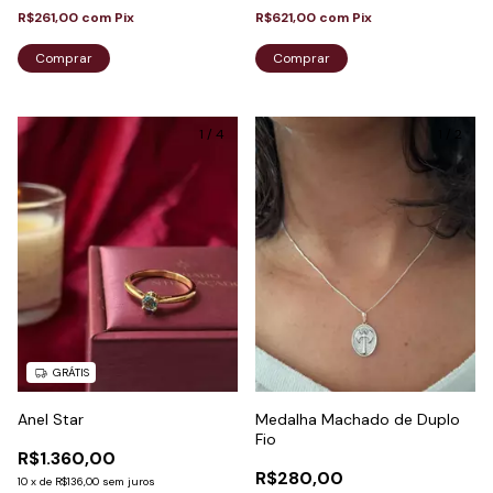
R$261,00
com
Pix
R$621,00
com
Pix
Comprar
Comprar
1
/
4
1
/
2
GRÁTIS
Anel Star
Medalha Machado de Duplo
Fio
R$1.360,00
R$280,00
10
x
de
R$136,00
sem juros