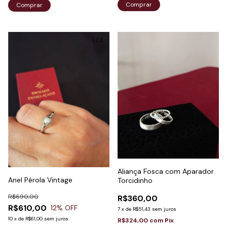
Comprar
Comprar
1
/
3
Aliança Fosca com Aparador
Anel Pérola Vintage
Torcidinho
R$690,00
R$360,00
R$610,00
12
% OFF
7
x
de
R$51,43
sem juros
10
x
de
R$61,00
sem juros
R$324,00
com
Pix