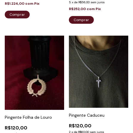
5
x
de
R$56,00
sem juros
R$1.224,00
com
Pix
R$252,00
com
Pix
Comprar
Comprar
1
/
3
Pingente Caduceu
Pingente Folha de Louro
R$120,00
R$120,00
2
x
de
R$60,00
sem juros