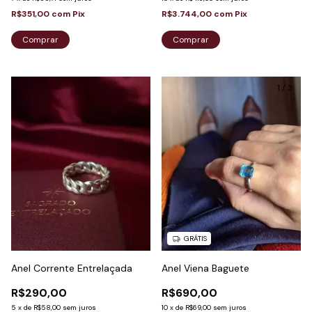
R$351,00
com
Pix
R$3.744,00
com
Pix
Comprar
Comprar
1
/
3
GRÁTIS
Anel Corrente Entrelaçada
Anel Viena Baguete
R$290,00
R$690,00
5
x
de
R$58,00
sem juros
10
x
de
R$69,00
sem juros