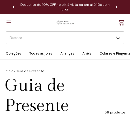
Desconto de 10% OFF no pix à vista ou em até 10x sem
juros.
Coleções
Todas as joias
Alianças
Anéis
Colares e Pingent
Início
>
Guia de Presente
Guia de
Presente
56 produtos