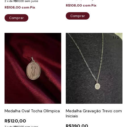
2
x
de
R$60,00
sem juros
R$108,00
com
Pix
R$108,00
com
Pix
Comprar
Comprar
1
/
2
Medalha Oval Tocha Olímpica
Medalha Gravação Trevo com
Iniciais
R$120,00
R$390,00
2
x
de
R$60,00
sem juros