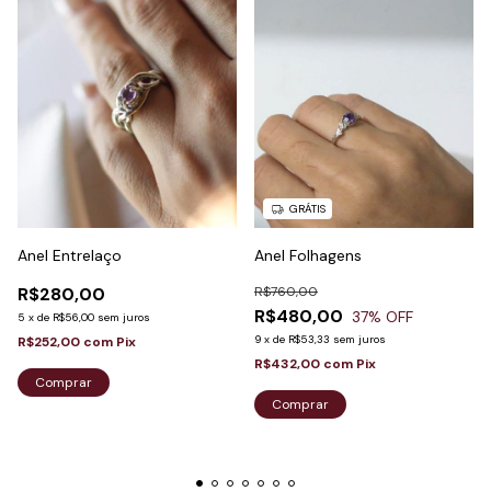
GRÁTIS
Anel Entrelaço
Anel Folhagens
R$280,00
R$760,00
R$480,00
37
% OFF
5
x
de
R$56,00
sem juros
9
x
de
R$53,33
sem juros
R$252,00
com
Pix
R$432,00
com
Pix
Comprar
Comprar