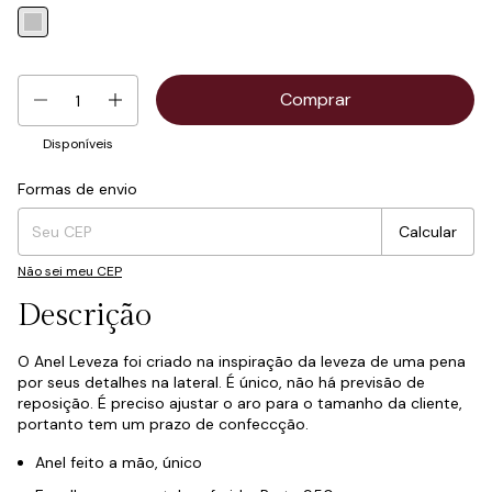
Disponíveis
Formas de envio
Entregas para o CEP:
Mudar CEP
Calcular
Não sei meu CEP
Descrição
O Anel Leveza foi criado na inspiração da leveza de uma pena
por seus detalhes na lateral. É único, não há previsão de
reposição. É preciso ajustar o aro para o tamanho da cliente,
portanto tem um prazo de confeccção.
Anel feito a mão, único