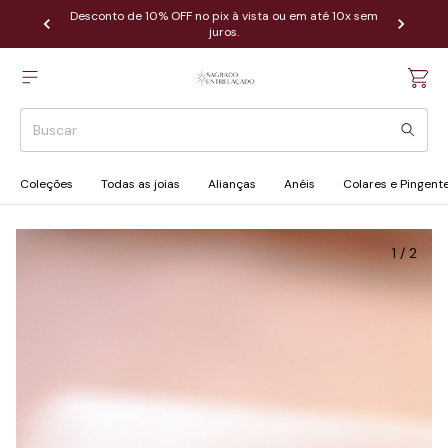
Desconto de 10% OFF no pix à vista ou em até 10x sem
juros.
Coleções
Todas as joias
Alianças
Anéis
Colares e Pingent
1
/
2