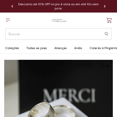
Desconto de 10% OFF no pix à vista ou em até 10x sem
juros.
Coleções
Todas as joias
Alianças
Anéis
Colares e Pingent
1
/
33