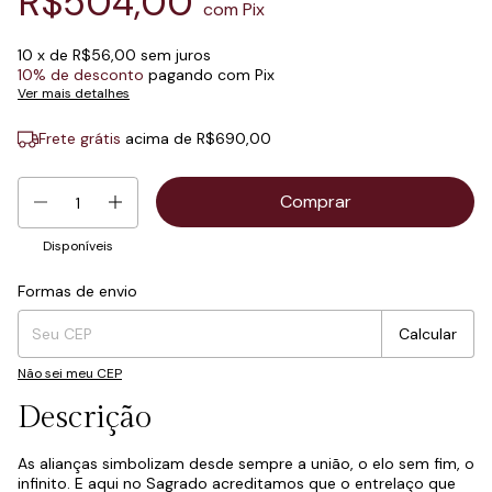
R$504,00
com
Pix
10
x de
R$56,00
sem juros
10% de desconto
pagando com Pix
Ver mais detalhes
Frete grátis
acima de
R$690,00
Disponíveis
Formas de envio
Entregas para o CEP:
Mudar CEP
Calcular
Não sei meu CEP
Descrição
As alianças simbolizam desde sempre a união, o elo sem fim, o
infinito. E aqui no Sagrado acreditamos que o entrelaço que